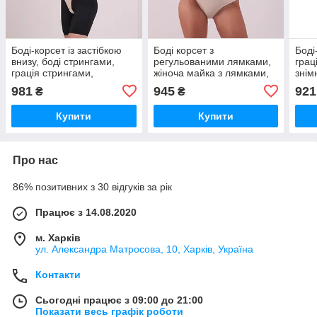
Боді-корсет із застібкою
Боді корсет з
Боді
внизу, боді стрингами,
регульованими лямками,
грац
грація стрингами,
жіноча майка з лямками,
знім
спортивне боді (2130)
грація, боді стрингами
грац
981
945
921
₴
₴
(2117)
(212
Купити
Купити
Про нас
86% позитивних з 30 відгуків за рік
Працює з 14.08.2020
м. Харків
ул. Александра Матросова, 10, Харків, Україна
Контакти
Сьогодні працює з 09:00 до 21:00
Показати весь графік роботи