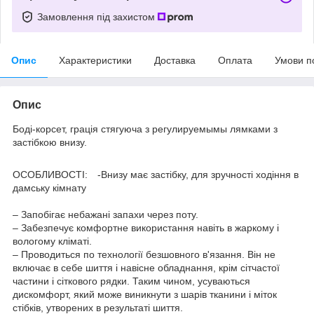
Замовлення під захистом
Опис
Характеристики
Доставка
Оплата
Умови п
Опис
Боді-корсет, грація стягуюча з регулируемымы лямками з
застібкою внизу.⠀
ОСОБЛИВОСТІ:⠀ -Внизу має застібку, для зручності ходіння в
дамську кімнату
⠀
– Запобігає небажані запахи через поту.⠀
– Забезпечує комфортне використання навіть в жаркому і
вологому кліматі.⠀⠀
– Проводиться по технології безшовного в'язання. Він не
включає в себе шиття і навісне обладнання, крім сітчастої
частини і сіткового рядки. Таким чином, усуваються
дискомфорт, який може виникнути з шарів тканини і міток
стібків, утворених в результаті шиття.⠀