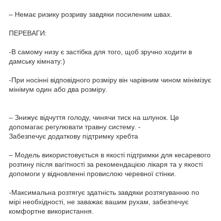
⠀
– Немає ризику розриву завдяки посиленим швах.⠀
⠀
ПЕРЕВАГИ:⠀
⠀
-В самому низу є застібка для того, щоб зручно ходити в
дамську кімнату:)⠀
⠀
-При носінні відповідного розміру він чарівним чином мінімізує
мінімум один або два розміру. ⠀
⠀
⠀
– Знижує відчуття голоду, чинячи тиск на шлунок. Це
допомагає регулювати травну систему. -⠀
Забезпечує додаткову підтримку хребта⠀
⠀
– Модель використовується в якості підтримки для кесаревого
розтину після вагітності за рекомендацією лікаря та у якості
допомоги у відновленні провислою черевної стінки.⠀
⠀
-Максимальна розтягує здатність завдяки розтягуванню по
мірі необхідності, не заважає вашим рухам, забезпечує
комфортне використання.⠀
⠀