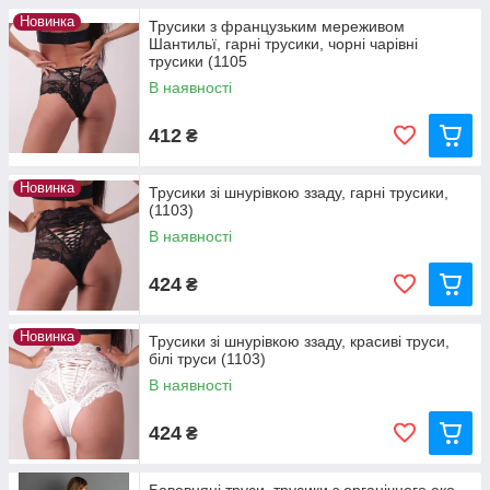
Новинка
Трусики з французьким мереживом
Шантильї, гарні трусики, чорні чарівні
трусики (1105
В наявності
412
₴
Новинка
Трусики зі шнурівкою ззаду, гарні трусики,
(1103)
В наявності
424
₴
Новинка
Трусики зі шнурівкою ззаду, красиві труси,
білі труси (1103)
В наявності
424
₴