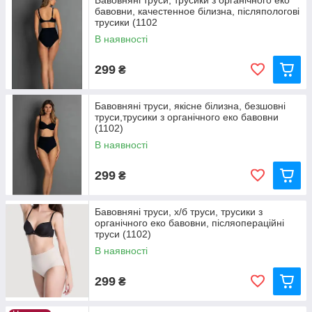
Бавовняні труси, трусики з органічного еко
бавовни, качестенное білизна, післяпологові
трусики (1102
В наявності
299
₴
Бавовняні труси, якісне білизна, безшовні
труси,трусики з органічного еко бавовни
(1102)
В наявності
299
₴
Бавовняні труси, х/б труси, трусики з
органічного еко бавовни, післяопераційні
труси (1102)
В наявності
299
₴