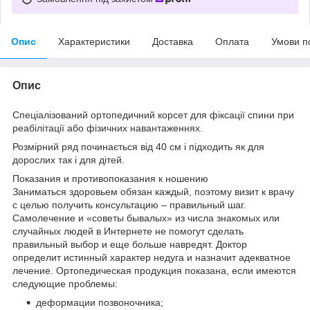
Опис
Характеристики
Доставка
Оплата
Умови п
Опис
Спеціалізований ортопедичний корсет для фіксації спини при
реабілітації або фізичних навантаженнях.
Розмірний ряд починається від 40 см і підходить як для
дорослих так і для дітей.
Показания и противопоказания к ношению
Заниматься здоровьем обязан каждый, поэтому визит к врачу
с целью получить консультацию – правильный шаг.
Самолечение и «советы бывалых» из числа знакомых или
случайных людей в Интернете не помогут сделать
правильный выбор и еще больше навредят. Доктор
определит истинный характер недуга и назначит адекватное
лечение. Ортопедическая продукция показана, если имеются
следующие проблемы:
деформации позвоночника;