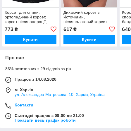
Корсет для спини,
Дихаючий корсет з
Корс
ортопедичний корсет,
кісточками,
спор
корсет після операції,
післяпологовий корсет,
банд
корсет після кесарів
стягуючий пояс на гачках,
крас
773
617
640
₴
₴
(5114)
бежевий корсет для
ребр
схуднення
Купити
Купити
Про нас
86% позитивних з 29 відгуків за рік
Працює з 14.08.2020
м. Харків
ул. Александра Матросова, 10, Харків, Україна
Контакти
Сьогодні працює з 09:00 до 21:00
Показати весь графік роботи