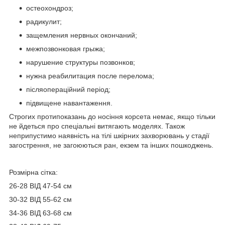
остеохондроз;
радикулит;
защемления нервных окончаний;
межпозвонковая грыжа;
нарушение структуры позвонков;
нужна реабилитация после перелома;
післяопераційний період;
підвищене навантаження.
Строгих протипоказань до носіння корсета немає, якщо тільки
не йдеться про спеціальні витягають моделях. Також
неприпустимо наявність на тілі шкірних захворювань у стадії
загострення, не загоюються ран, екзем та інших пошкоджень.
Розмірна сітка:
26-28 ВІД 47-54 см
30-32 ВІД 55-62 см
34-36 ВІД 63-68 см