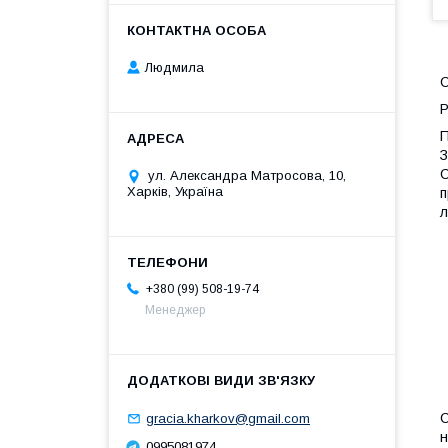
Людмила
С
Р
П
З
С
ул. Александра Матросова, 10,
Харків, Україна
п
л
+380 (99) 508-19-74
Менеджер
С
gracia.kharkov@gmail.com
н
0995081974