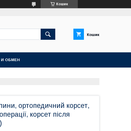
Кошик
Кошик
 И ОБМЕН
пини, ортопедичний корсет,
операції, корсет після
)