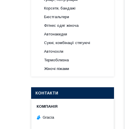
Корсети, бандажі
Бюстгальтери
Фітнес одяг жіноча
Автонакидки
Сукні, комбінації стягуючі
Авточохли
Термобілизна
Жіночі піжами
КОНТАКТИ
Gracia