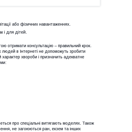
літації або фізичних навантаженнях.
к і для дітей.
етою отримати консультацію – правильний крок.
х людей в Інтернеті не допоможуть зробити
й характер хвороби і призначить адекватне
еми:
деться про спеціальні витягають моделях. Також
рення, не загоюються ран, екзем та інших