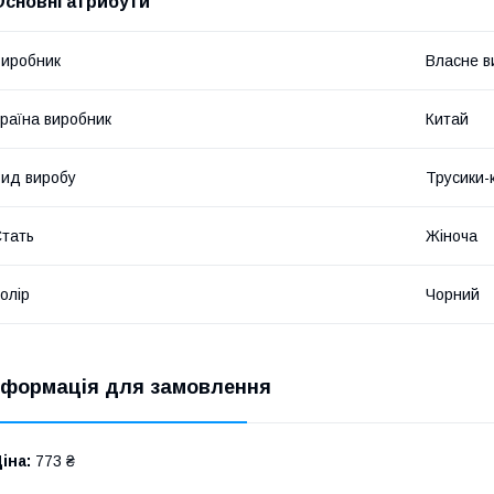
Основні атрибути
иробник
Власне в
раїна виробник
Китай
ид виробу
Трусики-
тать
Жіноча
олір
Чорний
нформація для замовлення
іна:
773 ₴