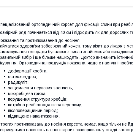
пеціалізований ортопедичний корсет для фіксації спини при реабі
озмірний ряд починається від 40 см і підходить як для дорослих та
оказання та протипоказання до носіння
айматися здоров'ям зобов'язаний кожен, тому візит до лікаря з м
амолікування і «поради бувалих» з числа знайомих або випадкови
равильний вибір і ще більше нашкодять. Доктор визначить істинни
ікування. Ортопедична продукція показана, якщо є наступні пробл
деформації хребта;
остеохондроз;
радикуліт;
защемлення нервових закінчень;
міжхребцева грижа;
порушення структури хребців;
потрібна реабілітація після перелому;
післяопераційний період;
підвищене навантаження.
трогих протипоказань до носіння корсета немає, якщо тільки не й
еприпустимо наявність на тілі шкірних захворювань у стадії загост