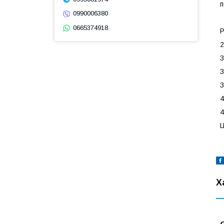
п
0990006380
0665374918
Р
2
3
3
3
4
4
Ц
Х