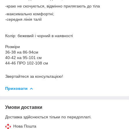
-краю не скочуються, відмінно прилягають до тіла
-максимально комфортні;
-середня лінія талії⠀
⠀
⠀
Колір: бежевий і чорний в наявності⠀
⠀
Розміри⠀
36-38 на 86-94см⠀
40-42 на 95-101 см⠀
44-46 ПРО 102-108 см⠀
⠀
Звертайтеся за консультацією!
Приховати
Умови доставки
Доставка здійснюється тільки по передоплаті.
Нова Пошта