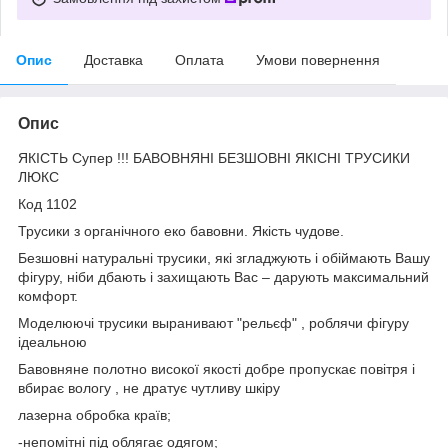
Опис
Доставка
Оплата
Умови повернення
Опис
ЯКІСТЬ Супер !!! БАВОВНЯНІ БЕЗШОВНІ ЯКІСНІ ТРУСИКИ
ЛЮКС
Код 1102
Трусики з органічного еко бавовни. Якість чудове.
Безшовні натуральні трусики, які згладжують і обіймають Вашу
фігуру, ніби дбають і захищають Вас – дарують максимальний
комфорт.
Моделюючі трусики выранивают "рельєф" , роблячи фігуру
ідеальною
Бавовняне полотно високої якості добре пропускає повітря і
вбирає вологу , не дратує чутливу шкіру
лазерна обробка країв;
-непомітні під облягає одягом;