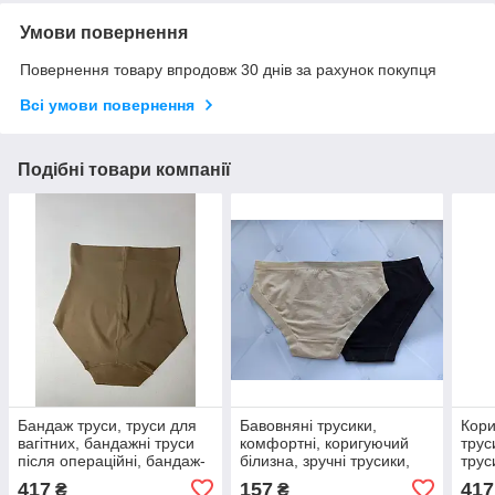
Умови повернення
Повернення товару впродовж 30 днів за рахунок покупця
Всі умови повернення
Подібні товари компанії
Бандаж труси, труси для
Бавовняні трусики,
Кори
вагітних, бандажні труси
комфортні, коригуючий
трус
після операційні, бандаж-
білизна, зручні трусики,
трус
труси (2132)
жіночі труси (1101)
(213
417
157
417
₴
₴