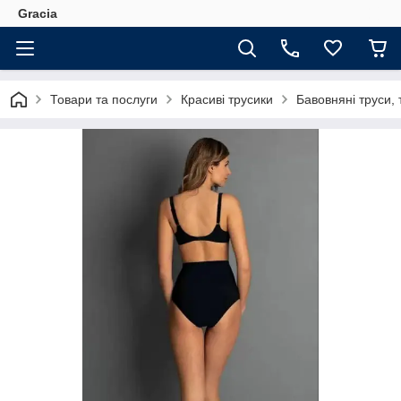
Gracia
Товари та послуги
Красиві трусики
Бавовняні труси, 