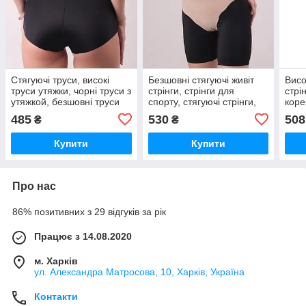
Стягуючі труси, високі
Безшовні стягуючі живіт
Висо
труси утяжки, чорні труси з
стрінги, стрінги для
стрі
утяжкой, безшовні труси
спорту, стягуючі стрінги,
коре
стяжка (2101)
стрінги (4101)
утяж
485
530
508
₴
₴
Купити
Купити
Про нас
86% позитивних з 29 відгуків за рік
Працює з 14.08.2020
м. Харків
ул. Александра Матросова, 10, Харків, Україна
Контакти