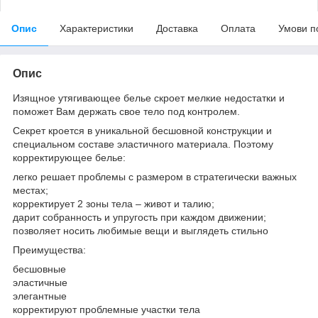
Опис
Характеристики
Доставка
Оплата
Умови п
Опис
Изящное утягивающее белье скроет мелкие недостатки и
поможет Вам держать свое тело под контролем.
Секрет кроется в уникальной бесшовной конструкции и
специальном составе эластичного материала. Поэтому
корректирующее белье:
легко решает проблемы с размером в стратегически важных
местах;
корректирует 2 зоны тела – живот и талию;
дарит собранность и упругость при каждом движении;
позволяет носить любимые вещи и выглядеть стильно
Преимущества:
бесшовные
эластичные
элегантные
корректируют проблемные участки тела