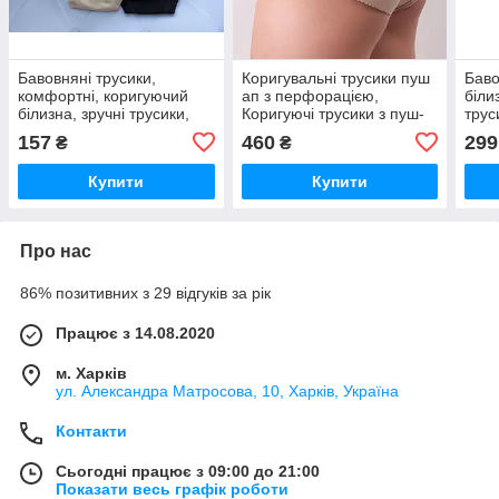
Бавовняні трусики,
Коригувальні трусики пуш
Баво
комфортні, коригуючий
ап з перфорацією,
біли
білизна, зручні трусики,
Коригуючі трусики з пуш-
трус
жіночі труси (1101)
ап (3111)
орга
157
460
299
₴
₴
(110
Купити
Купити
Про нас
86% позитивних з 29 відгуків за рік
Працює з 14.08.2020
м. Харків
ул. Александра Матросова, 10, Харків, Україна
Контакти
Сьогодні працює з 09:00 до 21:00
Показати весь графік роботи