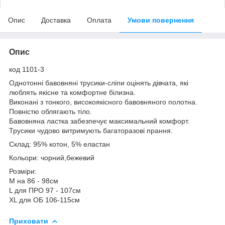
Опис
Доставка
Оплата
Умови повернення
Опис
код 1101-3
Однотонні бавовняні трусики-сліпи оцінять дівчата, які
люблять якісне та комфортне білизна.
Виконані з тонкого, високоякісного бавовняного полотна.
Повністю облягають тіло.
Бавовняна ластка забезпечує максимальний комфорт.
Трусики чудово витримують багаторазові прання.
Склад: 95% котон, 5% еластан
Кольори: чорний,бежевий
Розміри:
М на 86 - 98см
L для ПРО 97 - 107см
XL для ОБ 106-115см
Приховати