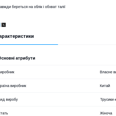
авжди береться на облік і обхват талії
арактеристики
Основні атрибути
иробник
Власне в
раїна виробник
Китай
ид виробу
Трусики-
тать
Жіноча