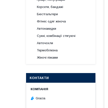
Корсети, бандажі
Бюстгальтери
Фітнес одяг жіноча
Автонакидки
Сукні, комбінації стягуючі
Авточохли
Термобілизна
Жіночі піжами
КОНТАКТИ
Gracia