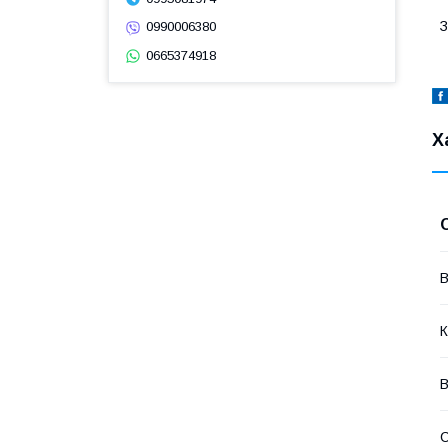
З
0990006380
0665374918
Х
В
К
В
С