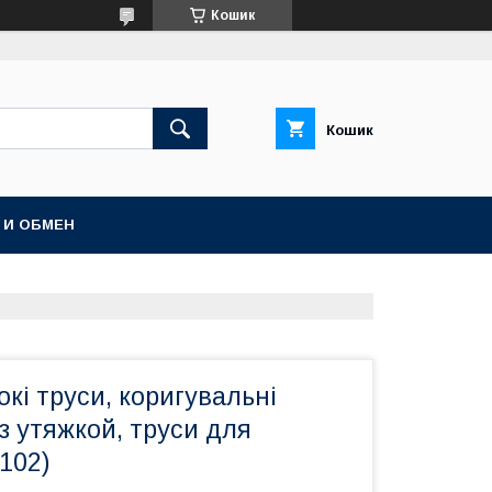
Кошик
Кошик
 И ОБМЕН
окі труси, коригувальні
 з утяжкой, труси для
102)