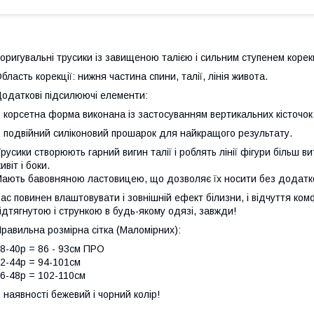
оригувальні трусики із завищеною талією і сильним ступенем корекц
бласть корекції: нижня частина спини, талії, лінія живота.
одаткові підсилюючі елементи:
 корсетна форма виконана із застосуванням вертикальних кісточок,
 подвійний силіконовий прошарок для найкращого результату.
русики створюють гарний вигин талії і роблять лінії фігури більш
ивіт і боки.
ають бавовняною ластовицею, що дозволяє їх носити без додатков
ас повинен влаштовувати і зовнішній ефект білизни, і відчуття ко
ідтягнутою і стрункою в будь-якому одязі, завжди!
равильна розмірна сітка (Маломірних):
8-40р = 86 - 93см ПРО
2-44р = 94-101см
6-48р = 102-110см
 наявності бежевий і чорний колір!