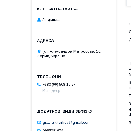
Людмила
К
О
Д
+
ул. Александра Матросова, 10,
+
Харків, Україна
Т
ж
М
В
+380 (99) 508-19-74
п
Менеджер
П
3
4
4
gracia.kharkov@gmail.com
В
0995081974