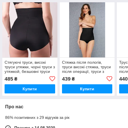
Стягуючі труси, високі
Стяжка після пологів,
Трус
труси утяжки, чорні труси з
труси високі стяжка, труси
післ
утяжкой, безшовні труси
після операції, труси з
післ
стяжка (2101)
утяжкой (2104)
післ
485
439
440
₴
₴
Купити
Купити
Про нас
86% позитивних з 29 відгуків за рік
Працює з 14.08.2020