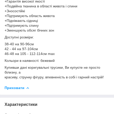
+Гарантія високої якості
+Подвійна тканина в області живота і спини
+Зносостійкі
+Підтримують область живота
+Піднімають сідниці
+Підтримують спину
+Зменшують обсяг бічних зон
Доступні розміри:
38-40 на 90-96см
42 - 44 на 97-104см
46-48 на 105 - 112-114см max
Кольори в наявності: бежевий
Купивши дані коригувальні трусики, Ви купуєте не просто
білизну, а
красиву, струнку фігуру, впевненість в собі і гарний настрій!
Приховати
Характеристики