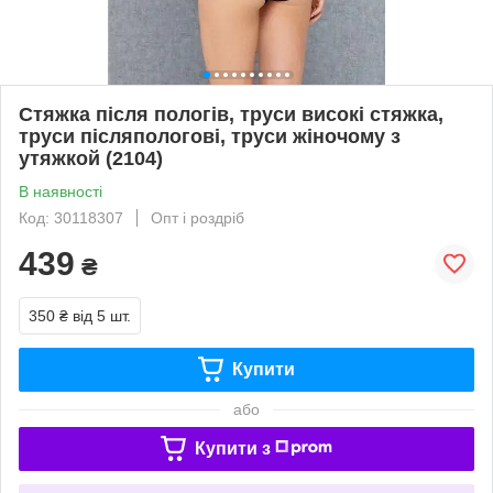
Стяжка після пологів, труси високі стяжка,
труси післяпологові, труси жіночому з
утяжкой (2104)
В наявності
Код: 30118307
Опт і роздріб
439
₴
350 ₴
від 5 шт.
Купити
або
Купити з