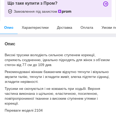
Що таке купити з Пром?
Замовлення під захистом
Опис
Характеристики
Доставка
Оплата
Умови п
Опис
Високі трусики володіють сильною ступенем корекції,
сприяють схудненню, ідеально підходять для жінок з об'ємом
стегон від 77 см до 109 див.
Рекомендовані жінкам бажаючим відчутно тягнути і візуально
звузити талію, тягнути і згладити живіт, злегка підтягти сідниці,
згладити нерівності.
Трусики не скочуються і не ковзають при ходьбі. Верхня
частина виконана з щільною, еластичною, посиленою,
повітропроникної тканини з високим ступенем утяжки і
корекції.
Переваги моделі 2104