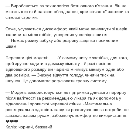
— Виробляється за технологією безшовного в'язання. Він не
містить шиття й навісне обладнання, крім сітчастої частини та
сіткової строчки. ⠀
⠀
Отже, усуваються дискомфорт, який може виникнути зі шарів
тканини та міток стібків, утворених унаслідок шиття ⠀
— Немає ризику вибуху або розриву завдяки посиленим
швам.⠀
⠀
Переваги цієї моделі:⠀ ⠀ -У самому низу є застібка, для того,
щоб зручно ходити в дамську кімнату. -У разі носіння
відповідного розміру він чарівно мінімізує мінімум один або
два розміри. — Знижує відчуття голоду, чинячи тиск на
шлунок. Це допомагає регулювати травну систему.⠀
⠀
— Модель використовується як підтримка дляєвого перерізу
після вагітності за рекомендацією лікаря та як допомога у
відновленні провискої черевної стінки. -Максимальна
розтягувальна здатність завдяки розтягуванню за потреби, не
заважає вашим рухам, забезпечує комфортне використання.⠀
❤️❤️❤️⠀
Колір: чорний, бежевий ⠀
⠀