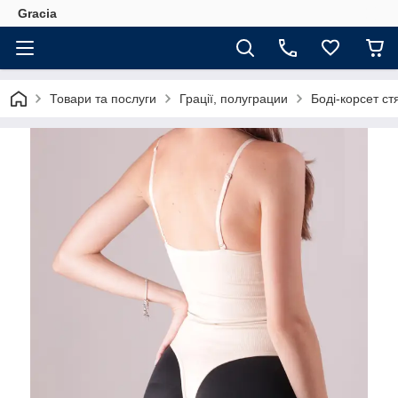
Gracia
Товари та послуги
Грації, полуграции
Боді-корсет ст