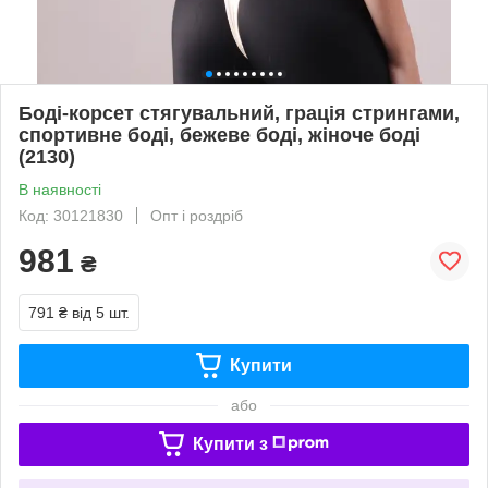
Боді-корсет стягувальний, грація стрингами,
спортивне боді, бежеве боді, жіноче боді
(2130)
В наявності
Код: 30121830
Опт і роздріб
981
₴
791 ₴
від 5 шт.
Купити
або
Купити з