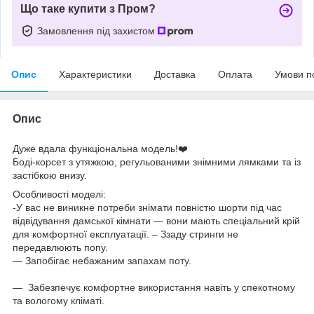
Що таке купити з Пром?
Замовлення під захистом
Опис
Характеристики
Доставка
Оплата
Умови п
Опис
Дуже вдала функціональна модель!❤️⠀
Боді-корсет з утяжкою, регульованими знімними лямками та із
застібкою внизу.
Особливості моделі:⠀
-У вас не виникне потреби знімати повністю шорти під час
відвідування дамської кімнати — вони мають спеціальний крій
для комфортної експлуатації. – Ззаду стринги не
передавлюють попу.⠀
— Запобігає небажаним запахам поту. ⠀
⠀
— Забезпечує комфортне використання навіть у спекотному
та вологому кліматі. ⠀
⠀