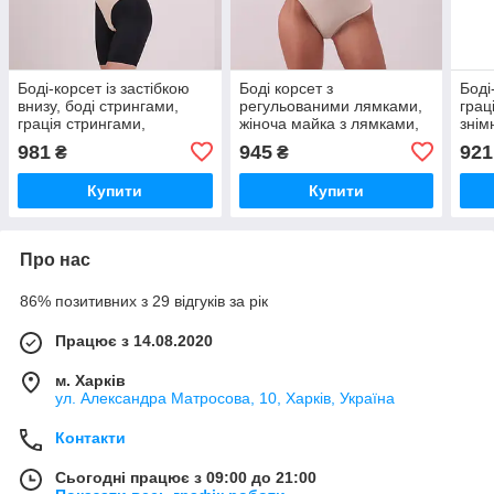
Боді-корсет із застібкою
Боді корсет з
Боді
внизу, боді стрингами,
регульованими лямками,
грац
грація стрингами,
жіноча майка з лямками,
знім
спортивне боді (2130)
грація, боді стрингами
грац
981
945
921
₴
₴
(2117)
(212
Купити
Купити
Про нас
86% позитивних з 29 відгуків за рік
Працює з 14.08.2020
м. Харків
ул. Александра Матросова, 10, Харків, Україна
Контакти
Сьогодні працює з 09:00 до 21:00