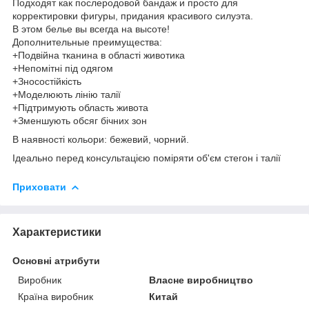
Подходят как послеродовой бандаж и просто для
корректировки фигуры, придания красивого силуэта.
В этом белье вы всегда на высоте!
Дополнительные преимущества:
+Подвійна тканина в області животика
+Непомітні під одягом
+Зносостійкість
+Моделюють лінію талії
+Підтримують область живота
+Зменшують обсяг бічних зон
В наявності кольори: бежевий, чорний.
Ідеально перед консультацією поміряти об'єм стегон і талії
Приховати
Характеристики
Основні атрибути
Виробник
Власне виробництво
Країна виробник
Китай