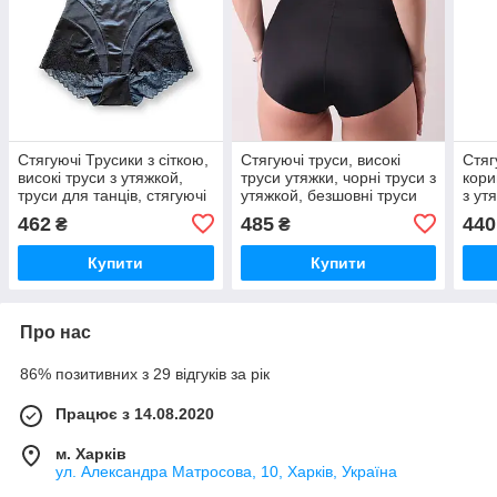
Стягуючі Трусики з сіткою,
Стягуючі труси, високі
Стяг
високі труси з утяжкой,
труси утяжки, чорні труси з
кори
труси для танців, стягуючі
утяжкой, безшовні труси
з ут
труси (2112)
стяжка (2101)
схуд
462
485
440
₴
₴
Купити
Купити
Про нас
86% позитивних з 29 відгуків за рік
Працює з 14.08.2020
м. Харків
ул. Александра Матросова, 10, Харків, Україна