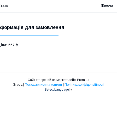
тать
Жіноча
нформація для замовлення
іна:
667 ₴
Сайт створений на маркетплейсі
Prom.ua
Gracia |
Поскаржитися на контент
|
Політика конфіденційності
Select Language
▼