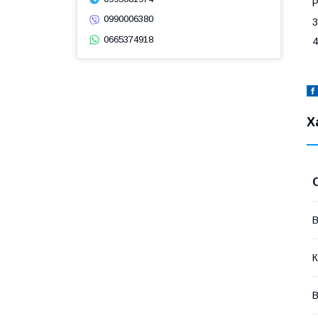
Р
0990006380
3
0665374918
4
Х
В
К
В