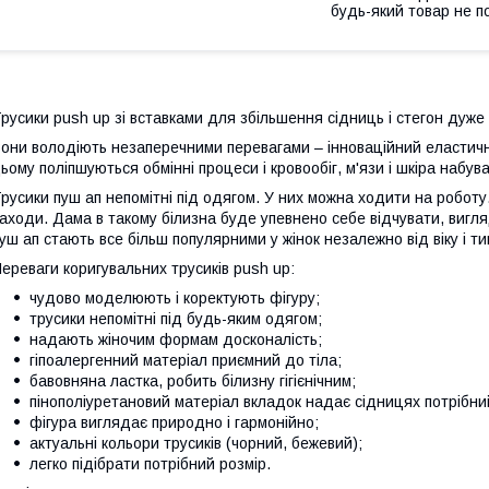
будь-який товар не п
русики push up зі вставками для збільшення сідниць і стегон дуже як
они володіють незаперечними перевагами – інноваційний еластични
ьому поліпшуються обмінні процеси і кровообіг, м'язи і шкіра набува
русики пуш ап непомітні під одягом. У них можна ходити на роботу.
аходи. Дама в такому білизна буде упевнено себе відчувати, вигля
уш ап стають все більш популярними у жінок незалежно від віку і ти
ереваги коригувальних трусиків push up:
чудово моделюють і коректують фігуру;
трусики непомітні під будь-яким одягом;
надають жіночим формам досконалість;
гіпоалергенний матеріал приємний до тіла;
бавовняна ластка, робить білизну гігієнічним;
пінополіуретановий матеріал вкладок надає сідницях потрібни
фігура виглядає природно і гармонійно;
актуальні кольори трусиків (чорний, бежевий);
легко підібрати потрібний розмір.