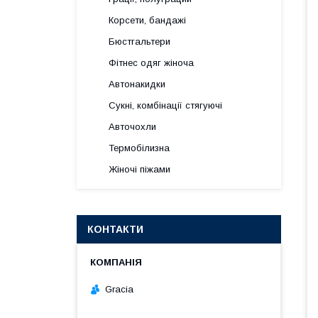
Корсети, бандажі
Бюстгальтери
Фітнес одяг жіноча
Автонакидки
Сукні, комбінації стягуючі
Авточохли
Термобілизна
Жіночі піжами
КОНТАКТИ
Gracia