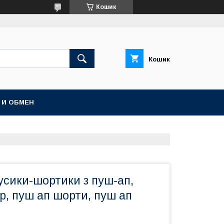
Кошик
Кошик
 И ОБМЕН
усики-шортики з пуш-ап,
p, пуш ап шорти, пуш ап