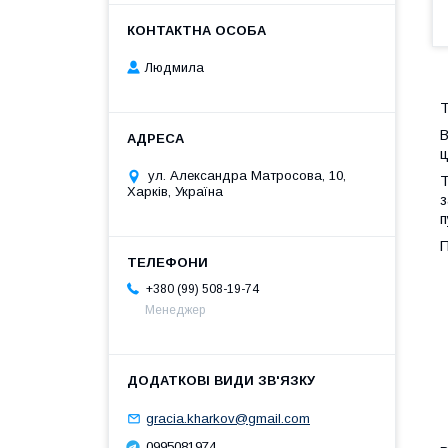
Людмила
Т
В
ц
ул. Александра Матросова, 10,
Т
Харків, Україна
з
п
П
+380 (99) 508-19-74
Менеджер
gracia.kharkov@gmail.com
0995081974