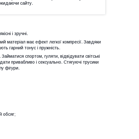
окидаючи сайту.
існі і зручні.
й матеріал має ефект легкої компресії. Завдяки
ють гарний тонус і пружність.
 Займатися спортом, гуляти, відвідувати світські
дати привабливо і сексуально. Стягуючі трусики
пу фігури.
й обсяг;