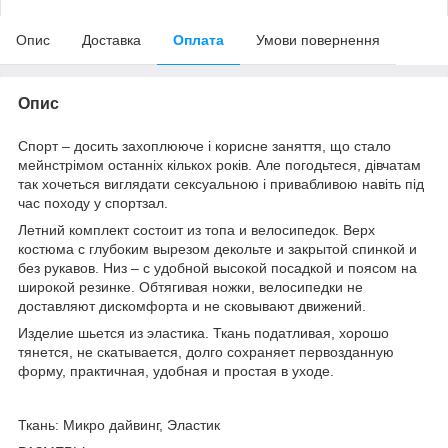
Опис
Доставка
Оплата
Умови повернення
Опис
Спорт – досить захоплююче і корисне заняття, що стало
мейнстрімом останніх кількох років. Але погодьтеся, дівчатам
так хочеться виглядати сексуальною і привабливою навіть під
час походу у спортзал.
Летний комплект состоит из топа и велосипедок. Верх
костюма с глубоким вырезом декольте и закрытой спинкой и
без рукавов. Низ – с удобной высокой посадкой и поясом на
широкой резинке. Обтягивая ножки, велосипедки не
доставляют дискомфорта и не сковывают движений.
Изделие шьется из эластика. Ткань податливая, хорошо
тянется, не скатывается, долго сохраняет первозданную
форму, практичная, удобная и простая в уходе.
Ткань: Микро дайвинг, Эластик