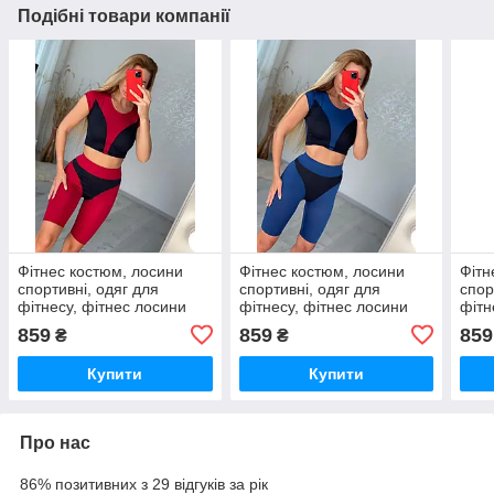
Подібні товари компанії
Фітнес костюм, лосини
Фітнес костюм, лосини
Фітн
спортивні, одяг для
спортивні, одяг для
спор
фітнесу, фітнес лосини
фітнесу, фітнес лосини
фітн
(7116)
(7117)
(711
859
859
859
₴
₴
Купити
Купити
Про нас
86% позитивних з 29 відгуків за рік