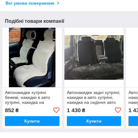
Всі умови повернення
Подібні товари компанії
Автонакидки хутряні
Автонакидки задні хутряні,
Авто
бежеві, накидки в авто
накидки в авто хутряні,
наки
хутряні, накидка на
накидка на сидіння авто
наки
сидіння в авто, чохли для
852
1 430
1 4
₴
₴
автокрісел овчини
Купити
Купити