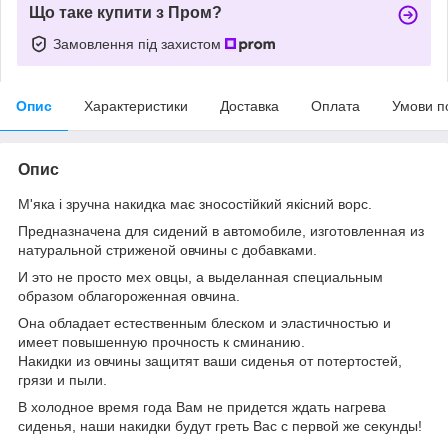
Що таке купити з Пром?
Замовлення під захистом
Опис
Характеристики
Доставка
Оплата
Умови п
Опис
М'яка і зручна накидка має зносостійкий якісний ворс.
Предназначена для сидений в автомобиле, изготовленная из
натуральной стриженой овчины с добавками.
И это не просто мех овцы, а выделанная специальным
образом облагороженная овчина.
Она обладает естественным блеском и эластичностью и
имеет повышенную прочность к сминанию.
Накидки из овчины защитят ваши сиденья от потертостей,
грязи и пыли.
В холодное время года Вам не придется ждать нагрева
сиденья, наши накидки будут греть Вас с первой же секунды!