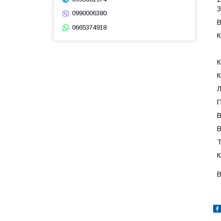
3
0990006380
В
0665374918
К
К
К
Л
П
В
В
Т
К
В