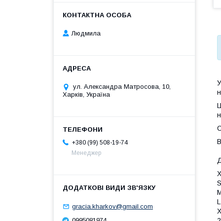
Людмила
У
ул. Александра Матросова, 10,
н
Харків, Україна
Ц
н
С
В
+380 (99) 508-19-74
Менеджер
Д
X
S
M
L
gracia.kharkov@gmail.com
X
2
0995081974