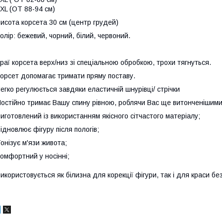
ХL (ОТ 88-94 см)
исота корсета 30 см (центр грудей)
олір: бежевий, чорний, білий, червоний.
раї корсета верх/низ зі спеціальною обробкою, трохи тягнуться.
орсет допомагає тримати пряму поставу.
егко регулюється завдяки еластичній шнурівці/ стрічки
остійно тримає Вашу спину рівною, роблячи Вас ще витонченішим
иготовлений із використанням якісного сітчастого матеріалу;
ідновлює фігуру після пологів;
онізує м'язи живота;⠀⠀
омфортний у носінні;
⠀⠀
икористовується як білизна для корекції фігури, так і для краси без