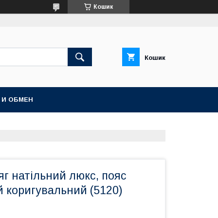
Кошик
Кошик
 И ОБМЕН
яг натільний люкс, пояс
 коригувальний (5120)