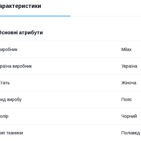
арактеристики
Основні атрибути
иробник
Milax
раїна виробник
Україна
тать
Жіноча
ид виробу
Пояс
олір
Чорний
ип тканини
Поліамід