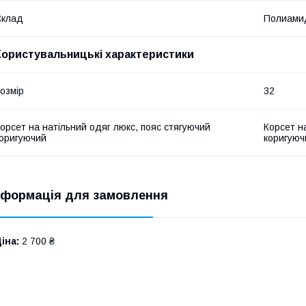
Склад
Полиами
Користувальницькі характеристики
озмір
32
орсет на натільний одяг люкс, пояс стягуючий
Корсет н
оригуючий
коригуюч
нформація для замовлення
іна:
2 700 ₴