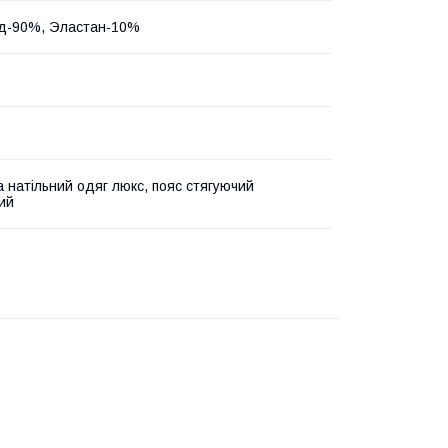
д-90%, Эластан-10%
а натільний одяг люкс, пояс стягуючий
ий