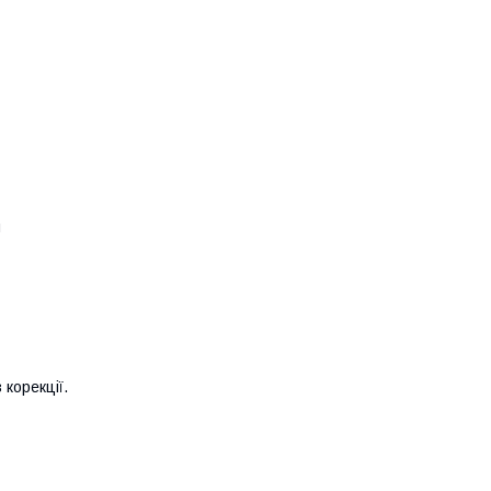
и
 корекції.