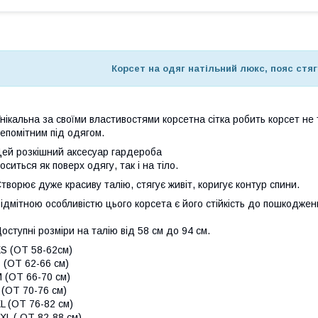
Корсет на одяг натільний люкс, пояс стя
нікальна за своїми властивостями корсетна сітка робить корсет не
епомітним під одягом.
ей розкішний аксесуар гардероба
оситься як поверх одягу, так і на тіло.
творює дуже красиву талію, стягує живіт, коригує контур спини.⠀⠀
ідмітною особливістю цього корсета є його стійкість до пошкоджен
⠀
оступні розміри на талію від 58 см до 94 см.⠀
S (ОТ 58-62см)
 (ОТ 62-66 см)
 (ОТ 66-70 см)
 (ОТ 70-76 см)
L (ОТ 76-82 см)
ХL ( ОТ 82-88 см)