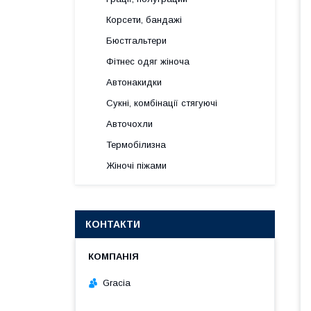
Корсети, бандажі
Бюстгальтери
Фітнес одяг жіноча
Автонакидки
Сукні, комбінації стягуючі
Авточохли
Термобілизна
Жіночі піжами
КОНТАКТИ
Gracia