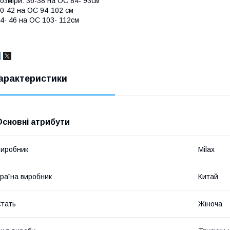
озміри: 36-38 на ОС 84- 93см
0-42 на ОС 94-102 см
4- 46 на ОС 103- 112см
арактеристики
Основні атрибути
иробник
Milax
раїна виробник
Китай
тать
Жіноча