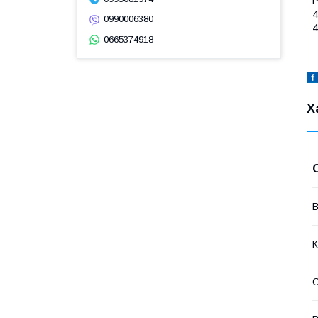
Р
4
0990006380
4
0665374918
Х
В
К
С