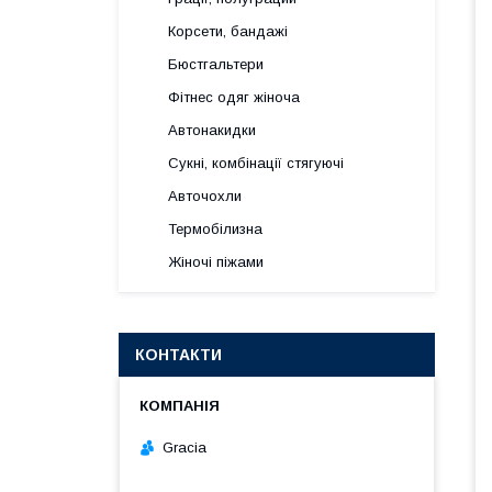
Корсети, бандажі
Бюстгальтери
Фітнес одяг жіноча
Автонакидки
Сукні, комбінації стягуючі
Авточохли
Термобілизна
Жіночі піжами
КОНТАКТИ
Gracia