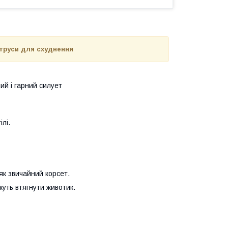
 труси для схуднення
ий і гарний силует
лі.
як звичайний корсет.
уть втягнути животик.