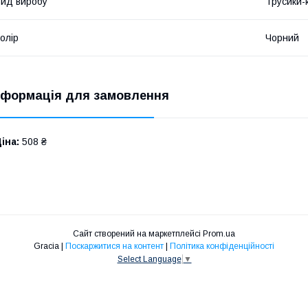
ид виробу
Трусики-
олір
Чорний
нформація для замовлення
іна:
508 ₴
Сайт створений на маркетплейсі
Prom.ua
Gracia |
Поскаржитися на контент
|
Політика конфіденційності
Select Language
▼