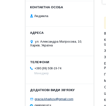
Людмила
В
К
ул. Александра Матросова, 10,
Ц
Харків, Україна
З
З
Е
Р
+380 (99) 508-19-74
Менеджер
П
М
С
Ц
gracia.kharkov@gmail.com
К
0995081974