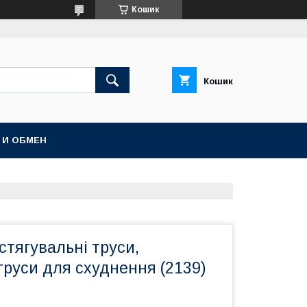
Кошик
Кошик
 И ОБМЕН
 стягувальні труси,
труси для схуднення (2139)