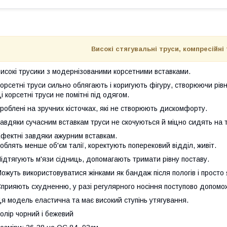
Високі стягувальні труси, компресійні
исокі трусики з модернізованими корсетними вставками.
орсетні труси сильно облягають і коригують фігуру, створюючи рівн
і корсетні труси не помітні під одягом.
роблені на зручних кісточках, які не створюють дискомфорту.
авдяки сучасним вставкам труси не скочуються й міцно сидять на ті
фектні завдяки ажурним вставкам.
облять менше об'єм талії, коректують поперековий відділ, живіт.
ідтягують м'язи сідниць, допомагають тримати рівну поставу.
ожуть використовуватися жінками як бандаж після пологів і просто 
прияють схудненню, у разі регулярного носіння поступово допомож
я модель еластична та має високий ступінь утягування.
олір чорний і бежевий