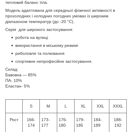
тепловий баланс тіла.
Модель адаптована для середньої фізичної активності в
прохолодних і холодних погодних умовах із широким
діапазоном температур (до -20 °C).
Серія для широкого застосування:
робота на вулиці
використання в міському режимі
риболовля та полювання
спортивне непрофесійне застосування.
Склад:
Бавовна — 85%
ПА- 10%
Еластан- 5%
S
M
L
XL
XXL
XXXL
Рост
166-
173-
176-
179-
184-
188-
174
177
180
185
189
192