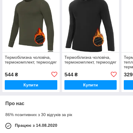
Термобілизна чоловіча,
Термобілизна чоловіча,
Терм
термокомплект, термоодяг
термокомплект, термоодяг
тепл
терм
терм
544
544
329
₴
₴
терм
Купити
Купити
Про нас
86% позитивних з 30 відгуків за рік
Працює з 14.08.2020