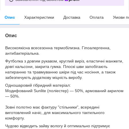
Опис
Характеристики
Доставка
Оплата
Умови п
Опис
Високоякісна всесезонна термобілизна. Гіпоалергенна,
антибактеріальна.
Футболка з довгим рукавом, круглий виріз, еластичні манжети,
довгі кальсони, закрита гумка. Плоскі шви запобігають
натиранню та травмуванню шкіри під час носіння, а також
забезпечують додаткову міцність виробу.
Одношаровий гібридний матеріал:
Модифований Sunlite (поліестер) — 50%, армований акрилом
— 50%.
Зовні полотно має фактуру "стільники", всередині
виготовлений начіс, для максимального тактильного
комфорту.
Чудово відводить зайву вологу й оптимально підтримує