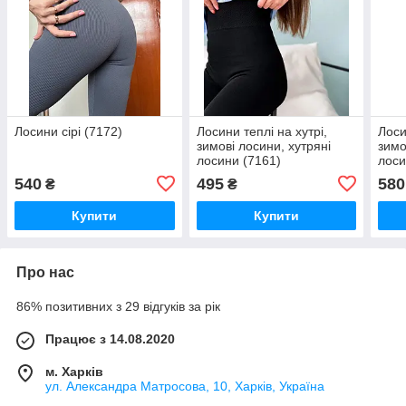
Лосини сірі (7172)
Лосини теплі на хутрі,
Лоси
зимові лосини, хутряні
зимо
лосини (7161)
лоси
540
495
580
₴
₴
Купити
Купити
Про нас
86% позитивних з 29 відгуків за рік
Працює з 14.08.2020
м. Харків
ул. Александра Матросова, 10, Харків, Україна