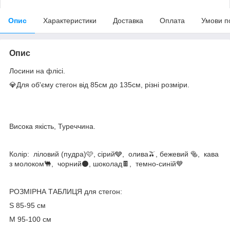
Опис
Характеристики
Доставка
Оплата
Умови п
Опис
Лосини на флісі.
💎Для об'єму стегон від 85см до 135см, різні розміри.
Висока якість, Туреччина.
Колір: ліловий (пудра)🩷, сірий🩶, олива🫒, бежевий 🥯, кава
з молоком🐫, чорний⚫, шоколад🍫, темно-синій💙
РОЗМІРНА ТАБЛИЦЯ для стегон:
S 85-95 см
М 95-100 см