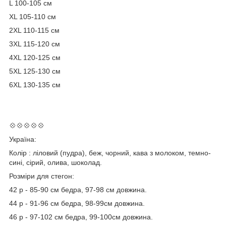
L 100-105 см
XL 105-110 см
2XL 110-115 см
3XL 115-120 см
4XL 120-125 см
5XL 125-130 см
6XL 130-135 см
💠💠💠💠💠
Україна:
Колір : ліловий (пудра), беж, чорний, кава з молоком, темно-
сині, сірий, олива, шоколад.
Розміри для стегон:
42 р - 85-90 см бедра, 97-98 см довжина.
44 р - 91-96 см бедра, 98-99см довжина.
46 р - 97-102 см бедра, 99-100см довжина.